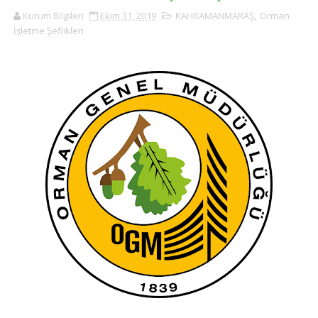
Kurum Bilgileri
Ekim 31, 2019
KAHRAMANMARAŞ
,
Orman
İşletme Şeflikleri