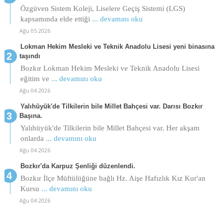
Özgüven Sistem Koleji, Liselere Geçiş Sistemi (LGS)
kapsamında elde ettiği
... devamını oku
Ağu 05 2026
Lokman Hekim Mesleki ve Teknik Anadolu Lisesi yeni binasına
taşındı
Bozkır Lokman Hekim Mesleki ve Teknik Anadolu Lisesi
eğitim ve
... devamını oku
Ağu 04 2026
Yalıhüyük'de Tilkilerin bile Millet Bahçesi var. Darısı Bozkır
Başına.
Yalıhüyük'de Tilkilerin bile Millet Bahçesi var. Her akşam
onlarda
... devamını oku
Ağu 04 2026
Bozkır'da Karpuz Şenliği düzenlendi.
Bozkır İlçe Müftülüğüne bağlı Hz. Aişe Hafızlık Kız Kur'an
Kursu
... devamını oku
Ağu 04 2026