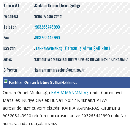
Kurum Adı
:
Kırıkhan Orman İşletme Şefliği
Websitesi
:https://ogm.gov.tr
Telefon
:
903263445990
Fax
:
903263445990
Orman İşletme Şeflikleri
Kategori
:
KAHRAMANMARAŞ
-
Adres
:Cumhuriyet Mahallesi Nuriye Civelek Bulvarı No:47 Kırıkhan/HATA
E-Posta
:kahramanmarasobm@ogm.gov.tr
Kırıkhan Orman İşletme Şefliği Hakkında
Orman Genel Müdürlüğü
KAHRAMANMARAŞ
ilinde Cumhuriyet
Mahallesi Nuriye Civelek Bulvarı No:47 Kırıkhan/HATAY
adresinde hizmet vermektedir. KAHRAMANMARAŞ kurumuna
903263445990 telefon numarasından ve 903263445990 nolu fax
numarasından ulaşabilirsiniz.