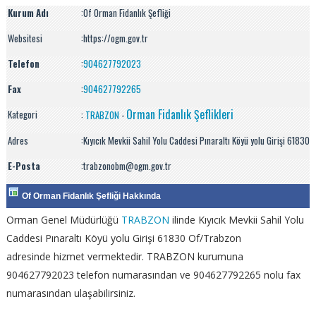
Kurum Adı
:
Of Orman Fidanlık Şefliği
Websitesi
:https://ogm.gov.tr
Telefon
:
904627792023
Fax
:
904627792265
Orman Fidanlık Şeflikleri
Kategori
:
TRABZON
-
Adres
:Kıyıcık Mevkii Sahil Yolu Caddesi Pınaraltı Köyü yolu Girişi 61830
E-Posta
:trabzonobm@ogm.gov.tr
Of Orman Fidanlık Şefliği Hakkında
Orman Genel Müdürlüğü
TRABZON
ilinde Kıyıcık Mevkii Sahil Yolu
Caddesi Pınaraltı Köyü yolu Girişi 61830 Of/Trabzon
adresinde hizmet vermektedir. TRABZON kurumuna
904627792023 telefon numarasından ve 904627792265 nolu fax
numarasından ulaşabilirsiniz.