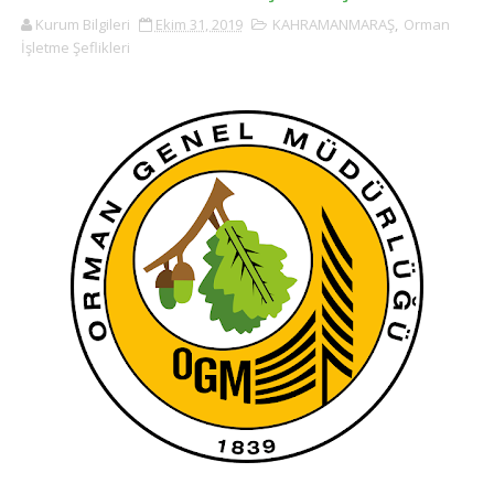
Kurum Bilgileri
Ekim 31, 2019
KAHRAMANMARAŞ
,
Orman
İşletme Şeflikleri