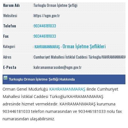
Kurum Adı
:
Turkoglu Orman İşletme Şefliği
Websitesi
:https://ogm.gov.tr
Telefon
:
903446181033
Fax
:
903446181033
Orman İşletme Şeflikleri
Kategori
:
KAHRAMANMARAŞ
-
Adres
:Cumhuriyet Mahallesi İstiklal Caddesi Türkoğlu/KAHRAMANMARAŞ
E-Posta
:kahramanmarasobm@ogm.gov.tr
Turkoglu Orman İşletme Şefliği Hakkında
Orman Genel Müdürlüğü
KAHRAMANMARAŞ
ilinde Cumhuriyet
Mahallesi İstiklal Caddesi Türkoğlu/KAHRAMANMARAŞ
adresinde hizmet vermektedir. KAHRAMANMARAŞ kurumuna
903446181033 telefon numarasından ve 903446181033 nolu fax
numarasından ulaşabilirsiniz.