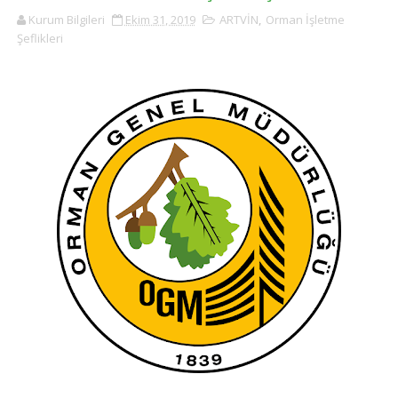
Kurum Bilgileri
Ekim 31, 2019
ARTVİN
,
Orman İşletme
Şeflikleri