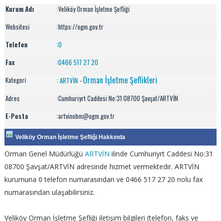
Kurum Adı
:
Veliköy Orman İşletme Şefliği
Websitesi
:https://ogm.gov.tr
Telefon
:
0
Fax
:
0466 517 27 20
Orman İşletme Şeflikleri
Kategori
:
ARTVİN
-
Adres
:Cumhuriyrt Caddesi No:31 08700 Şavşat/ARTVİN
E-Posta
:artvinobm@ogm.gov.tr
Veliköy Orman İşletme Şefliği Hakkında
Orman Genel Müdürlüğü
ARTVİN
ilinde Cumhuriyrt Caddesi No:31
08700 Şavşat/ARTVİN adresinde hizmet vermektedir. ARTVİN
kurumuna 0 telefon numarasından ve 0466 517 27 20 nolu fax
numarasından ulaşabilirsiniz.
Veliköy Orman İşletme Şefliği iletişim bilgileri (telefon, faks ve